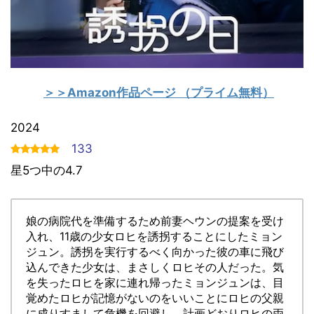
＞＞Amazon作品ページ
（プライム無料）
2024
133
星5つ中の4.7
娘の病院代を準備するため前妻ヘウンの提案を受け
入れ、11歳の少女ロヒを誘拐することにしたミョン
ジュン。誘拐を実行するべく向かった彼の車に飛び
込んできた少女は、まさしくロヒその人だった。気
を失ったロヒを家に連れ帰ったミョンジュンは、目
覚めたロヒが記憶がないのをいいことにロヒの父親
に成りすまして危機を回避し、計画どおりロヒの両