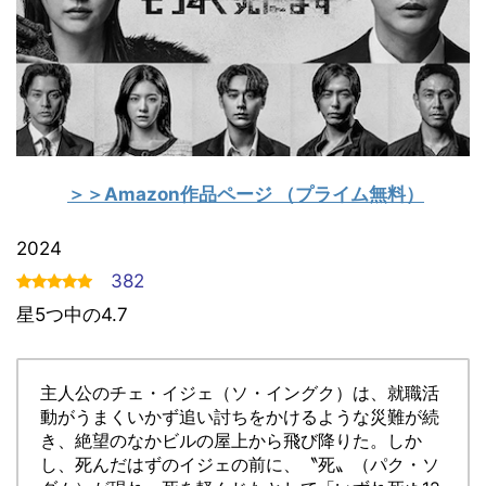
＞＞Amazon作品ページ
（プライム無料）
2024
382
星5つ中の4.7
主人公のチェ・イジェ（ソ・イングク）は、就職活
動がうまくいかず追い討ちをかけるような災難が続
き、絶望のなかビルの屋上から飛び降りた。しか
し、死んだはずのイジェの前に、〝死〟（パク・ソ