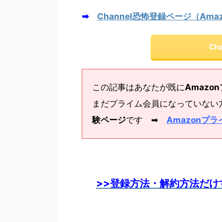
➡
Channel恐怖登録ページ（Ama
Ch
この記事はあなたが既に
Amazo
まだプライム会員になっていない
験ページ
です ➡
Amazonプラ
>>登録方法・解約方法だけ