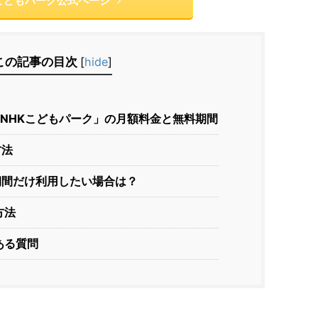
Kこどもパーク公式ページ
この記事の目次
[
hide
]
「NHKこどもパーク」の月額料金と無料期間
方法
期間だけ利用したい場合は？
方法
ある質問