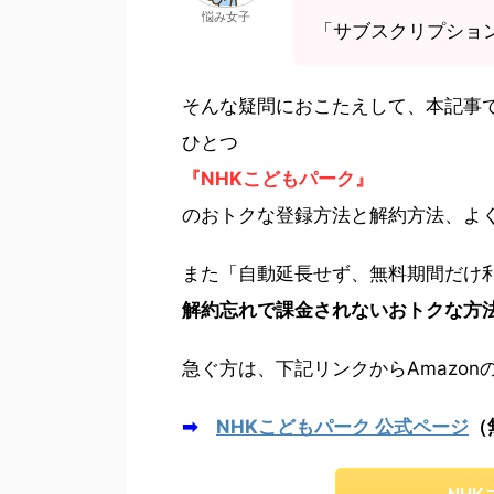
悩み女子
「サブスクリプショ
そんな疑問におこたえして、本記事で
ひとつ
『NHKこどもパーク』
のおトクな登録方法と解約方法、よ
また「自動延長せず、無料期間だけ
解約忘れで課金されないおトクな方
急ぐ方は、下記リンクからAmazo
➡
NHKこどもパーク 公式ページ
（