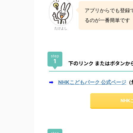
アプリからでも登録
るのが一番簡単です
たけよし
step
1
下のリンク またはボタンか
➡
NHKこどもパーク 公式ページ
（
NH
step