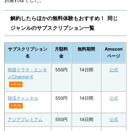
解約したらほかの無料体験もおすすめ！ 同じ
ジャンルのサブスクリプション一覧
サブスクリプション
月額料
無料期間
Amazon
名
金
ページ
韓国ドラマ・エンタ
550円
14日間
公式
メChannel K
人気1位
韓流チャンネル
550円
14日間
公式
人気2位
アジアプレミアム
550円
14日間
公式