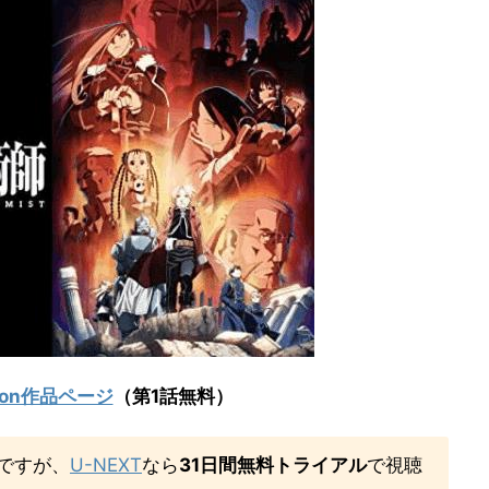
zon作品ページ
（第1話無料）
料ですが、
U-NEXT
なら
31日間無料トライアル
で視聴