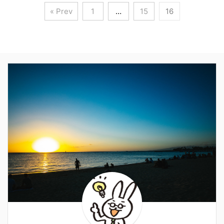
« Prev
1
…
15
16